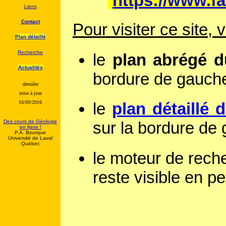
https://www.f
Liens
Contact
Pour visiter ce site, 
Plan détaillé
Recherche
le
plan abrégé d
Actualités
bordure de gauche :
dernière
mise à jour
16/09/2016
le
plan détaillé d
Des cours de Géologie
sur la bordure de
en ligne !
P.A. Bourque
Université de Laval
Québec
le
moteur de rech
reste visible en 