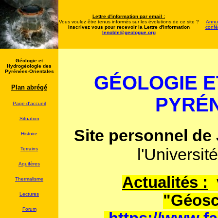
Lettre d'information par email :
Vous voulez être tenus informés sur les évolutions de ce site ?
Annua
Inscrivez vous pour recevoir la Lettre d'information
confé
lenoble@geologue.org
Géologie et
Hydrogéologie des
Pyrénées-Orientales
GÉOLOGIE E
Plan abrégé
PYRÉN
Page d'accueil
Situation
Site personnel de
Histoire
l'Universit
Terrains
Aquifères
Actualités :
v
Thermalisme
Lectures
"Géosc
Forum